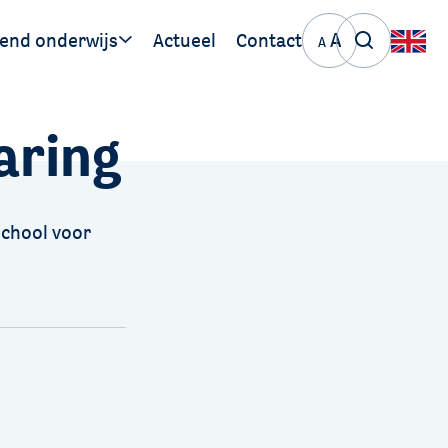
A
end onderwijs
Actueel
Contact
A
ige links
aring
PO 30 06
VO 30 06
school voor