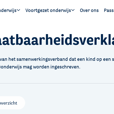
nderwijs
Voortgezet onderwijs
Over ons
Pass
Ouders
Leerlingen
Hand
aatbaarheidsverkl
gen
SWV 
SWV 
 van het samenwerkingsverband dat een kind op een 
s)onderwijs mag worden ingeschreven.
overzicht