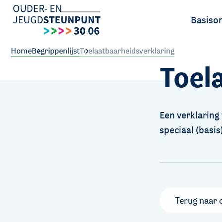
Basiso
Ouders
Home
Begrippenlijst
Toelaatbaarheidsverklaring
Toel
Leerlin
Een verklaring
speciaal (basi
Terug naar 