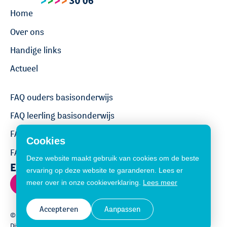
Home
Over ons
Handige links
Actueel
FAQ ouders basisonderwijs
FAQ leerling basisonderwijs
FAQ ouders voortgezet onderwijs
Cookies
FAQ leerling voortgezet onderwijs
Deze website maakt gebruik van cookies om de beste
Een vraag stellen?
ervaring op deze website te garanderen. Lees er
Contact
meer over in onze cookieverklaring.
Lees meer
Accepteren
Aanpassen
© Copyright 2026 Ouder- en jeugdsteunpunt 30 06
Disclaimer
Cookiemelding
Privacy