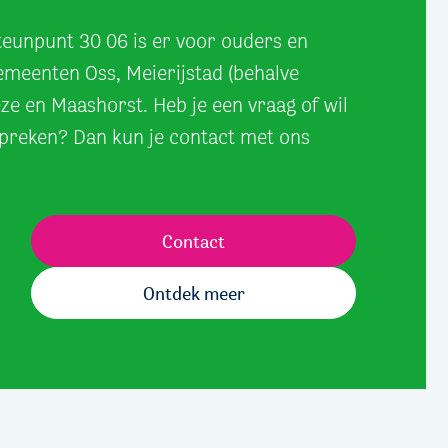
eunpunt 30 06 is er voor ouders en
gemeenten Oss, Meierijstad (behalve
eze en Maashorst. Heb je een vraag of wil
spreken? Dan kun je contact met ons
Contact
Ontdek meer