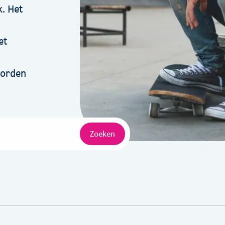
k. Het
et
oorden
Zoeken