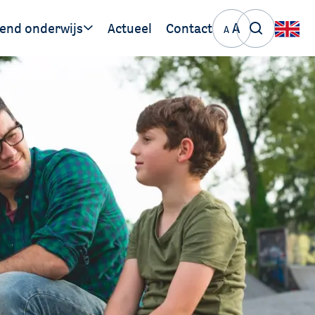
A
end onderwijs
Actueel
Contact
A
ige links
PO 30 06
VO 30 06