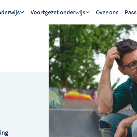
nderwijs
Voortgezet onderwijs
Over ons
Pass
Ouders
Leerlingen
Hand
gen
SWV 
SWV 
ing