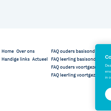
Home
Over ons
FAQ ouders basisonderwijs
Co
Handige links
Actueel
FAQ leerling basisonderwijs
Dez
FAQ ouders voortgezet onder
erv
FAQ leerling voortgezet onde
in 