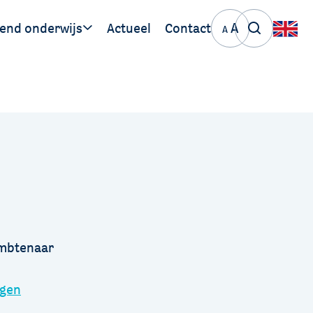
A
end onderwijs
Actueel
Contact
A
ige links
PO 30 06
VO 30 06
ambtenaar
ngen