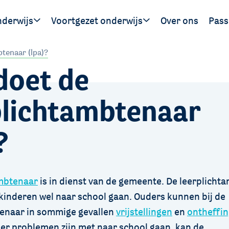
nderwijs
Voortgezet onderwijs
Over ons
Pass
Ouders
Leerlingen
Hand
tenaar (lpa)?
doet de
gen
SWV 
SWV 
plichtambtenaar
?
ambtenaar
is in dienst van de gemeente. De leerplicht
 kinderen wel naar school gaan. Ouders kunnen bij de
tenaar in sommige gevallen
vrijstellingen
en
ontheffi
 er problemen zijn met naar school gaan, kan de