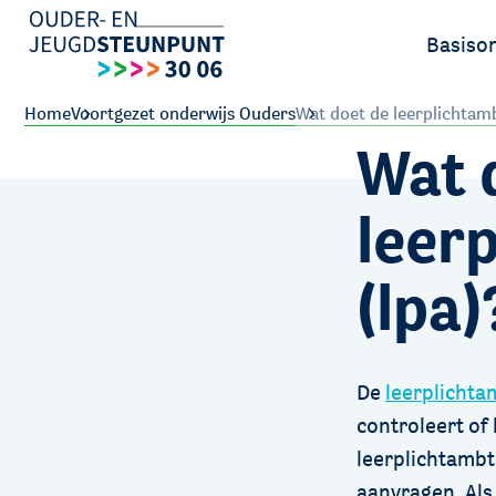
Basiso
Ouders
Home
Voortgezet onderwijs Ouders
Wat doet de leerplichtamb
Wat 
Leerlin
leer
(lpa)
De
leerplicht
controleert of
leerplichtamb
aanvragen. Als