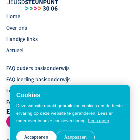
Home
Over ons
Handige links
Actueel
FAQ ouders basisonderwijs
FAQ leerling basisonderwijs
FAQ ouders voortgezet onderwijs
Cookies
FAQ leerling voortgezet onderwijs
Deze website maakt gebruik van cookies om de beste
Een vraag stellen?
ervaring op deze website te garanderen. Lees er
Contact
meer over in onze cookieverklaring.
Lees meer
Accepteren
Aanpassen