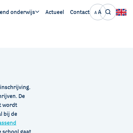
A
end onderwijs
Actueel
Contact
A
ige links
PO 30 06
VO 30 06
inschrijving.
rijven. De
et wordt
l bij de
assend
e school gaat