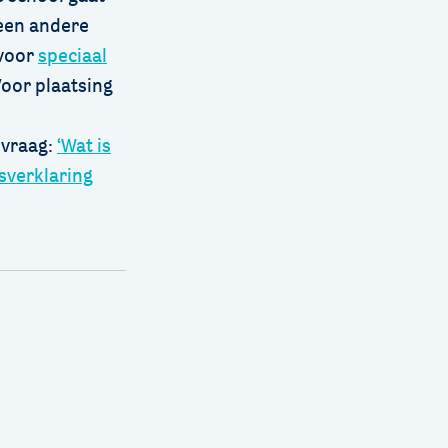
 een andere
voor
speciaal
Voor plaatsing
 vraag:
‘Wat is
sverklaring