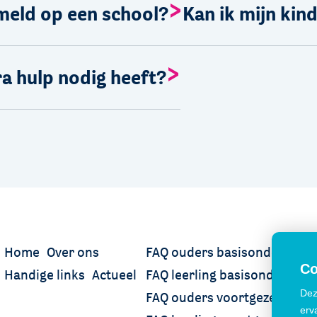
nmeld op een school?
Kan ik mijn kin
ra hulp nodig heeft?
Home
Over ons
FAQ ouders basisonderwijs
Co
Handige links
Actueel
FAQ leerling basisonderwijs
Dez
FAQ ouders voortgezet onder
erv