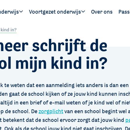
nderwijs
Voortgezet onderwijs
Over ons
Pass
Ouders
Leerlingen
Hand
 kind in?
eer schrijft de
gen
SWV 
SWV 
l mijn kind in?
jk te weten dat een aanmelding iets anders is dan een 
en gaat de school kijken of ze jouw kind kunnen insch
 altijd in een brief of e-mail weten of je kind wel of ni
p de school. De
zorgplicht
van een school begint wel a
t betekent dat de school ervoor zorgt dat jouw kind
p
t. Ook als de school jouw kind niet gaat inschrijven. D