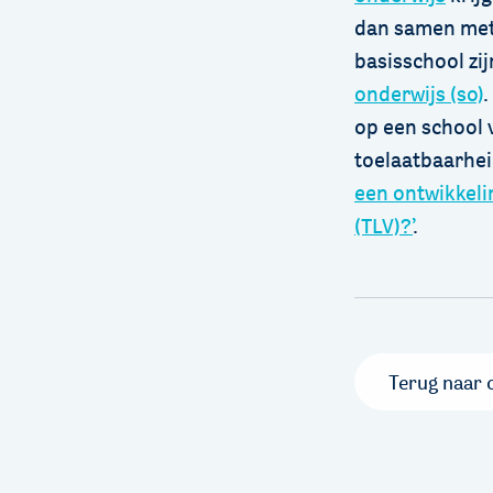
dan samen met 
basisschool zi
onderwijs (so)
.
op een school v
toelaatbaarheid
een ontwikkeli
(TLV)?’
.
Terug naar 